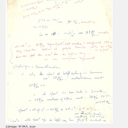
(c)image: M HKA, scan